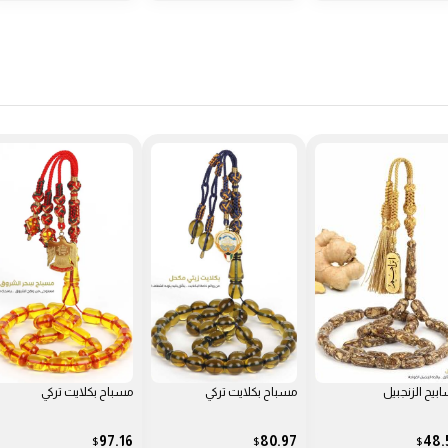
9.72 $
اح بكلايت تركي
مسباح بكلايت تركي
مسباح ثمرة الكوك
48.58
58.30
97.16
80.
$
$
$