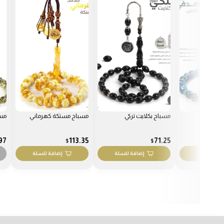
ت تركي
مسباح مستكة كهرماني
مسباح بكلايت تركي
مسب
35
80.97
113.35
$
$
ضافة للسلة
إضافة للسلة
نفدت الكمية