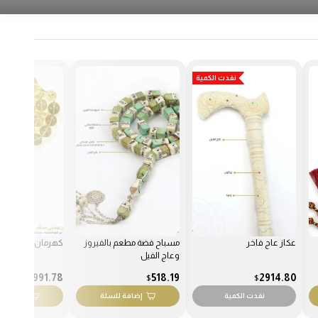
ة
مسباح فضة مطعم بالفيروز
كهرمان محشر
عكاز يسر مطعم ع
وعاج الفيل
1392.63
1991.78
518.19
$
$
$
إضافة للسلة
إضافة للسلة
إضافة ل