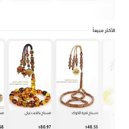
الأكثر مبيعاً
 الكوك
مسباح بكلايت تركي
مسابيح الزنجبيل
مسب
97
48.58
80.97
$
$