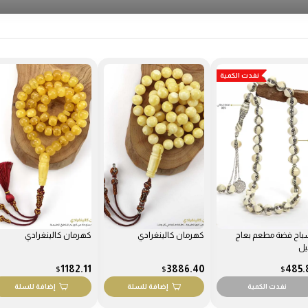
نفدت الكمي
مان كالينغرادي
كهرمان كالينغرادي
عكاز عاج فاخر
2914.80
1182.11
3886.
$
$
$
إضافة للسلة
إضافة للسلة
نفدت الكمية